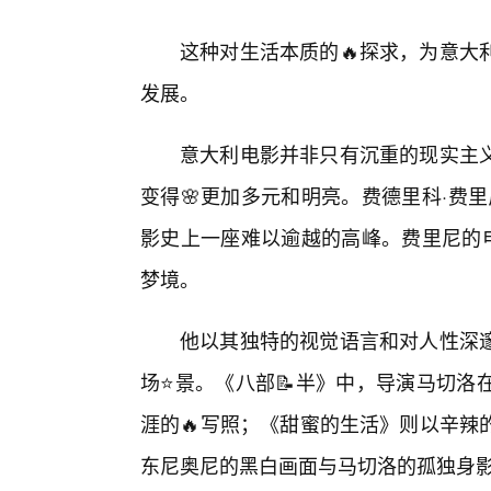
这种对生活本质的🔥探求，为意大
发展。
意大利电影并非只有沉重的现实主义
变得🌸更加多元和明亮。费德里科·费里尼（F
影史上一座难以逾越的高峰。费里尼的
梦境。
他以其独特的视觉语言和对人性深
场⭐景。《八部📝半》中，导演马切洛
涯的🔥写照；《甜蜜的生活》则以辛辣
东尼奥尼的黑白画面与马切洛的孤独身