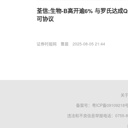
荃信;生物-B高开逾6% 与罗氏达成Q
可协议
证券时报网
曹晨
2025-08-05 21:44
关
备案号：
粤ICP备09109218
违法和不良信息举报电话：0755-83