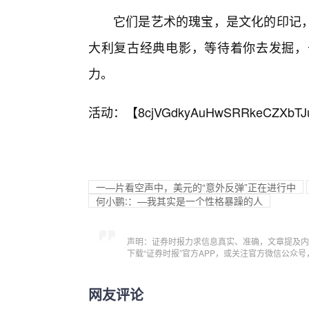
它们是艺术的瑰宝，是文化的印记
大利复古经典电影，等待着你去发掘，
力。
活动：【
8cjVGdkyAuHwSRRkeCZXbTJ
一—片看空声中，美元的“意外反弹”正在进行中
何小鹏:：—我其实是一个性格暴躁的人
声明：证券时报力求信息真实、准确，文章提及内
下载“证券时报”官方APP，或关注官方微信公众
网友评论